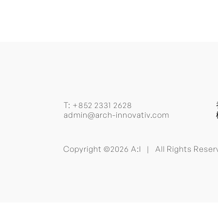
T:
+852 2331 2628
admin@arch-innovativ.com
Copyright ©2026 A:I | All Rights Res