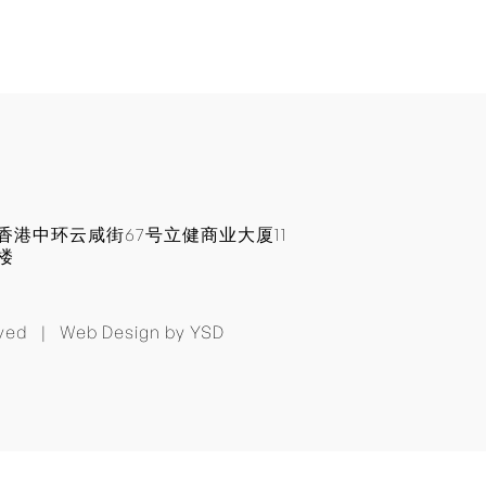
回到顶部
香港中环云咸街67号立健商业大厦11
楼
erved |
Web Design
by YSD