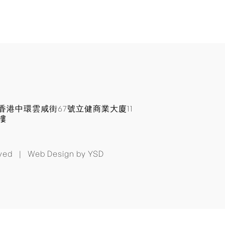
回到頂部
香港中環雲咸街67號立健商業大廈11
樓
erved |
Web Design
by YSD